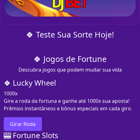
🍀 Teste Sua Sorte Hoje!
🍀 Jogos de Fortune
Descubra jogos que podem mudar sua vida
🍀 Lucky Wheel
1000x
Gire a roda da fortuna e ganhe até 1000x sua aposta!
Prêmios instantâneos e bônus especiais em cada giro.
Girar Roda
🎰 Fortune Slots