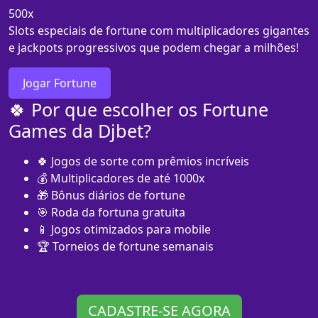
500x
Slots especiais de fortune com multiplicadores gigantes
e jackpots progressivos que podem chegar a milhões!
Jogar Fortune
🍀 Por que escolher os Fortune
Games da Djbet?
🍀 Jogos de sorte com prêmios incríveis
💰 Multiplicadores de até 1000x
🎁 Bônus diários de fortune
🎯 Roda da fortuna gratuita
📱 Jogos otimizados para mobile
🏆 Torneios de fortune semanais
CADASTRE-SE AGORA