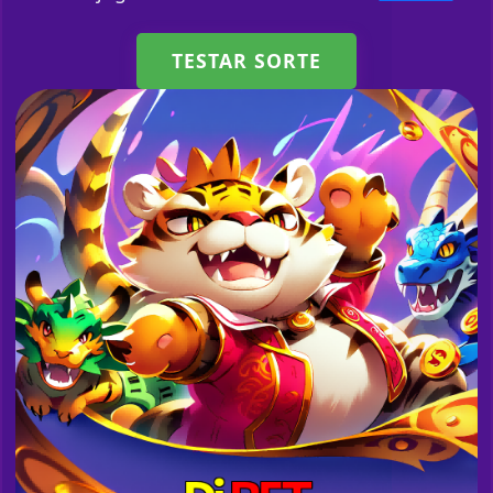
TESTAR SORTE